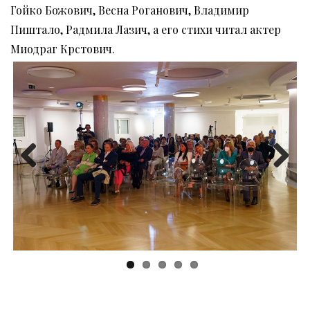
Гойко Божович, Весна Роганович, Владимир
Пиштало, Радмила Лазич, а его стихи читал актер
Миодраг Крстович.
Previous
Next