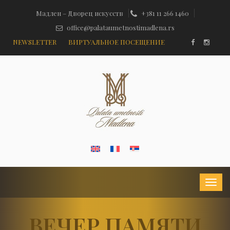
Мадлен – Дворец искусств
+381 11 266 1460
office@palataumetnostimadlena.rs
NEWSLETTER
ВИРТУАЛЬНОЕ ПОСЕЩЕНИЕ
ВЕЧЕР ПАМЯТИ