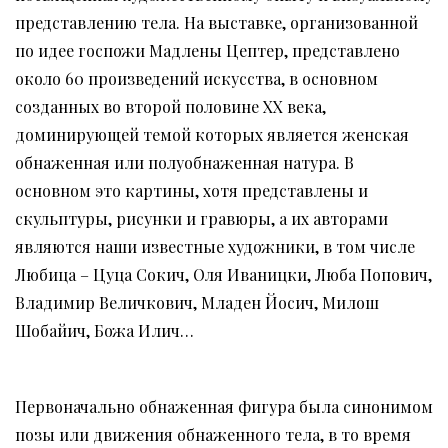
представлению тела. На выставке, организованной
по идее госпожи Мадлены Цептер, представлено
около 60 произведений искусства, в основном
созданных во второй половине XX века,
доминирующей темой которых является женская
обнаженная или полуобнаженная натура. В
основном это картины, хотя представлены и
скульптуры, рисунки и гравюры, а их авторами
являются наши известные художники, в том числе
Любица – Цуца Сокич, Оля Иваницки, Люба Попович,
Владимир Величкович, Младен Йосич, Милош
Шобайич, Божа Илич…
Первоначально обнаженная фигура была синонимом
позы или движения обнаженного тела, в то время