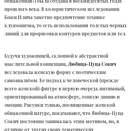
обнаженная») была создана в восьмидесятых годах
прошлого века. В колористическом исследовании
Божи Илича заметно предпочтение технике
клуазонизма, то есть использования толстых черных
линий для прорисовки контуров предметов или тел.
Будучи художницей, склонной к абстрактной
мыслительной концепции,
Любица
-Цуц
а Сокич
исследовала женскую форму с поэтическим
самоанализом. Ее подход к человеческой (прежде
всего женской) фигуре в первую очередь интимный,
ориентированный на атмосферу, тонкую линию и
эмоции. Рисунки тушью, посвященные женской
обнаженной натуре, показывают, что Любица-Цуца
Сокич постоянно занималась этим мотивом, но, в
отличие от других своих тематических