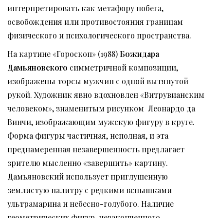
интерпретировать как метафору побега,
освобождения или противостояния границам
физического и психологического пространства.
На картине «Гороскоп» (1988)
Божидара
Дам
ья
новского
симметричной композиции,
изображены торсы мужчин с одной вытянутой
рукой. Художник явно вдохновлен «Витрувианским
человеком», знаменитым рисунком Леонардо да
Винчи, изображающим мужскую фигуру в круге.
Форма фигуры частичная, неполная, и эта
преднамеренная незавершенность предлагает
зрителю мысленно «завершить» картину.
Дамьяновский использует приглушенную
землистую палитру с редкими вспышками
ультрамарина и небесно-голубого. Наличие
геометрических фигур, незаконченного