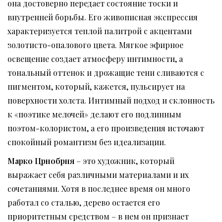
она достоверно передает состояние тоски и
внутренней борьбы. Его живописная экспрессия
характеризуется теплой палитрой с акцентами
золотисто-опалового цвета. Мягкое эфирное
освещение создает атмосферу интимности, а
тональный оттенок и дрожащие тени сливаются с
пигментом, который, кажется, пульсирует на
поверхности холста. Интимный подход и склонность
к «поэтике мелочей» делают его подлинным
поэтом-колористом, а его произведения источают
спокойный романтизм без идеализации.
Марко
Ц
рнобрня
– это художник, который
выражает себя различными материалами и их
сочетаниями. Хотя в последнее время он много
работал со сталью, дерево остается его
приоритетным средством – в нем он признает