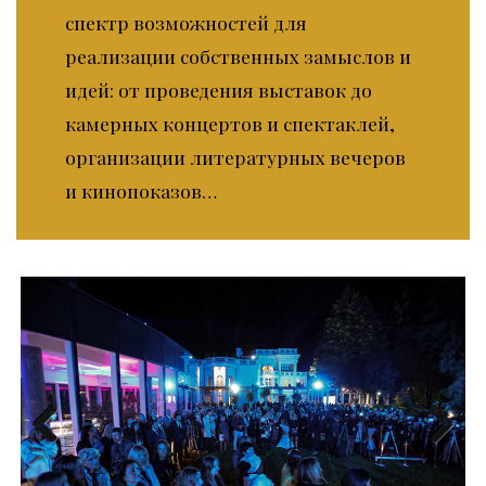
спектр возможностей для
реализации собственных замыслов и
идей: от проведения выставок до
камерных концертов и спектаклей,
организации литературных вечеров
и кинопоказов…
Previous
Next