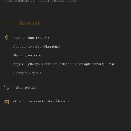
незабываемые впечатления у ваших гостей.
Kontakt
Учреждение культуры
Дворец искусств «Мадлена»
Музей Древностей
Адрес: Бульварь Князя Александра Карагеоргиевича 53, 11040
Белград, Сербия
+381 11 266 1460
office@palataumetnostimadlena.rs