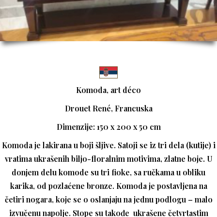
Komoda, art déco
Drouet René, Francuska
Dimenzije: 150 x 200 x 50 cm
Komoda je lakirana u boji šljive. Satoji se iz tri dela (kutije) i
vratima ukrašenih biljo-floralnim motivima, zlatne boje. U
donjem delu komode su tri fioke, sa ručkama u obliku
karika, od pozlaćene bronze. Komoda je postavljena na
četiri nogara, koje se o oslanjaju na jednu podlogu – malo
izvučenu napolje. Stope su takođe ukrašene četvrtastim