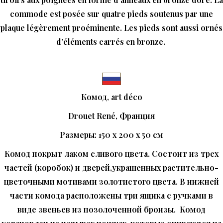
commode est posée sur quatre pieds soutenus par une
plaque légèrement proéminente. Les pieds sont aussi ornés
d’éléments carrés en bronze.
Комод
, art déco
Drouet René, Франция
Размеры: 150 x 200 x 50 см
Комод покрыт лаком сливого цвета. Состоит из трех
частей (коробок) и дверей,украшенных растительно-
цветочными мотивами золотистого цвета. В нижней
части комода расположены три ящика с ручками в
виде звеньев из позолоченной бронзы. Комод