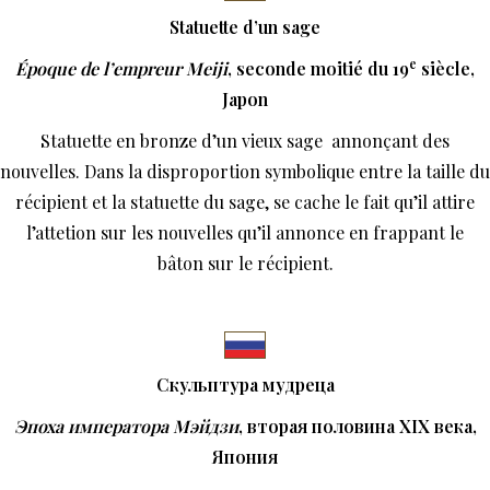
Statuette d’un sage
e
Époque de l’empreur Meiji
, seconde moitié du 19
siècle,
Japon
Statuette en bronze d’un vieux sage annonçant des
nouvelles. Dans la disproportion symbolique entre la taille du
récipient et la statuette du sage, se cache le fait qu’il attire
l’attetion sur les nouvelles qu’il annonce en frappant le
bâton sur le récipient.
Скульптура мудреца
Эпоха императора Мэйдзи
,
вторая половина
XIX
века
,
Япония