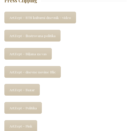
Press Clipping
ArtZept - RTS kulturni dnevnik - video
ArtZept - Ilustrovana politika
ArtZept - Biljana za vas
ArtZept - dnevne novine Blic
ArtZept - Bazar
ArtZept - Politika
ArtZept - Pink