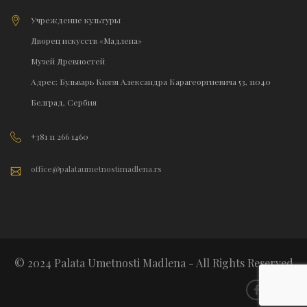
Учреждение культуры
Дворец искусств «Мадлена»
Музей Древностей
Адрес: Бульварь Князя Александра Карагеоргиевича 53, 11040
Белград, Сербия
+381 11 266 1460
office@palataumetnostimadlena.rs
© 2024 Palata Umetnosti Madlena - All Rights Reserved