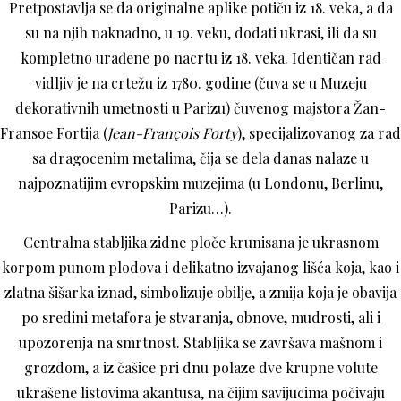
Pretpostavlja se da originalne aplike potiču iz 18. veka, a da
su na njih naknadno, u 19. veku, dodati ukrasi, ili da su
kompletno urađene po nacrtu iz 18. veka. Identičan rad
vidljiv je na crtežu iz 1780. godine (čuva se u Muzeju
dekorativnih umetnosti u Parizu) čuvenog majstora Žan-
Fransoe Fortija (
Jean-François Forty
), specijalizovanog za rad
sa dragocenim metalima, čija se dela danas nalaze u
najpoznatijim evropskim muzejima (u Londonu, Berlinu,
Parizu…).
Centralna stabljika zidne ploče krunisana je ukrasnom
korpom punom plodova i delikatno izvajanog lišća koja, kao i
zlatna šišarka iznad, simbolizuje obilje, a zmija koja je obavija
po sredini metafora je stvaranja, obnove, mudrosti, ali i
upozorenja na smrtnost. Stabljika se završava mašnom i
grozdom, a iz čašice pri dnu polaze dve krupne volute
ukrašene listovima akantusa, na čijim savijucima počivaju