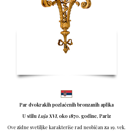
Par dvokrakih pozlaćenih bronzanih aplika
U stilu
Luja XVI
, oko 1870. godine, Pariz
Ove zidne svetiljke karakteriše rad neobičan za 19. vek.