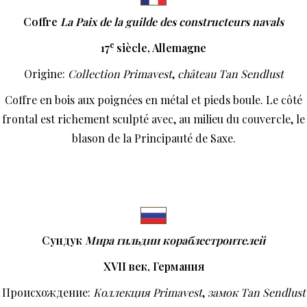
Coffre
La Paix de la guilde des constructeurs navals
e
17
siècle, Allemagne
Origine:
Collection Primavest
,
château Tan Sendlust
Coffre en bois aux poignées en métal et pieds boule. Le côté
frontal est richement sculpté avec, au milieu du couvercle, le
blason de la Principauté de Saxe.
Сундук
Мира гильдии кораблестроителей
XVII
век, Германия
Происхождение:
Коллекция
Primavest
,
замок
Tan
Sendlust