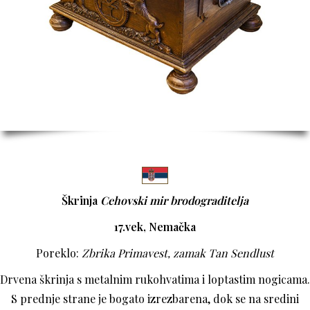
Škrinja
Cehovski mir brodograditelja
17.vek, Nemačka
Poreklo:
Zbrika Primavest, zamak Tan Sendlust
Drvena škrinja s metalnim rukohvatima i loptastim nogicama.
S prednje strane je bogato izrezbarena, dok se na sredini