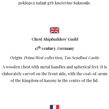
poklopca nalazi grb kneževine Saksonije.
Chest
Shipbuilders’ Guild
th
17
century, Germany
Origin:
Prima West collection
,
Tan Sendlust Castle
A wooden chest with metal handles and spherical feet. It is
elaborately carved on the front side, with the coat-of-arms
of the Kingdom of Saxony in the centre of the lid.