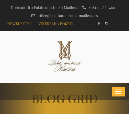
Dobrodošli u Palatu umetnosti Madlena
+381 11 266 1460
office@palataumetnostimadlena.rs
NEWSLETTER
VIRTUELNA POSETA
BLOG GRID