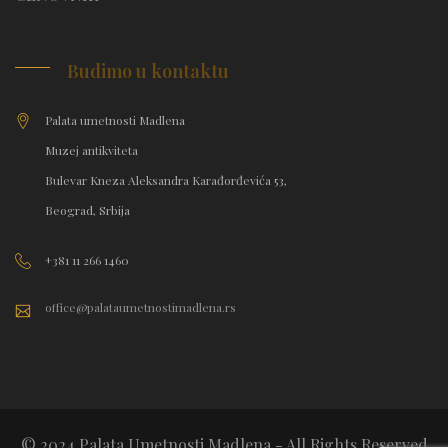
Budimo u kontaktu
Palata umetnosti Madlena
Muzej antikviteta
Bulevar Kneza Aleksandra Karađorđevića 53,
Beograd, Srbija
+381 11 266 1460
office@palataumetnostimadlena.rs
© 2024 Palata Umetnosti Madlena - All Rights Reserved