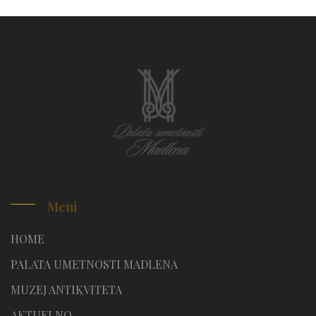
Meni
HOME
PALATA UMETNOSTI MADLENA
MUZEJ ANTIKVITETA
AKTUELNO