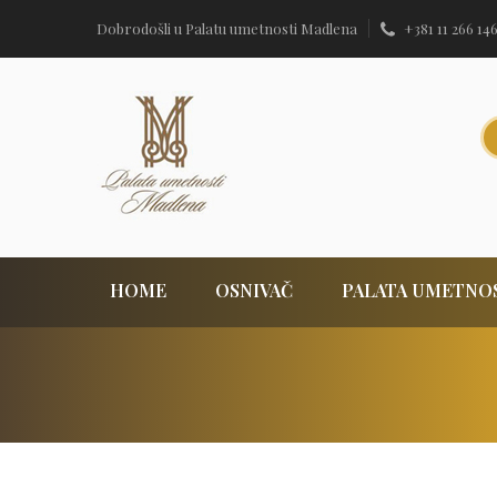
Dobrodošli u Palatu umetnosti Madlena
+381 11 266 14
HOME
OSNIVAČ
PALATA UMETNO