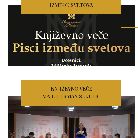
IZMEĐU SVETOVA
KNJIŽEVNO VEČE
MAJE HERMAN SEKULIĆ