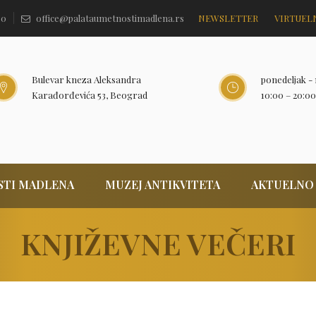
60
office@palataumetnostimadlena.rs
NEWSLETTER
VIRTUEL
Bulevar kneza Aleksandra
ponedeljak - 
Karađorđevića 53, Beograd
10:00 – 20:00
STI MADLENA
MUZEJ ANTIKVITETA
AKTUELNO
KNJIŽEVNE VEČERI