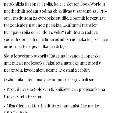
petoknjižja Evropa i Srbija, koje je Zepter Book World u
prethodnih sedam godina objavljivao u saradnji sa FPN-
om i Institutom za evropske studije. Zbornik je rezultat
trogodišnjeg naučnog projekta „Kulturni transfer
Evropa–Srbija od 19. do 21. veka“ i obuhvata radove
vodećih domaćih i međunarodnih stručnjaka koji se bave
odnosima Evrope, Balkana i Srbije.
Skup je svečano otvorila Katarina Jovanović, operska
umetnica i profesorka Fakulteta muzičke umetnosti u
Beogradu, izvođenjem pesme „Vostani Serbije“.
O zborniku i temama koje on pokreće govorili su:
• Prof. dr Vesna Goldsvorti, književnica i profesorka na
Univerzitetu Ekseter
• Miša Gleni, rektor Instituta za humanističke nauke
(IWM) u Beču