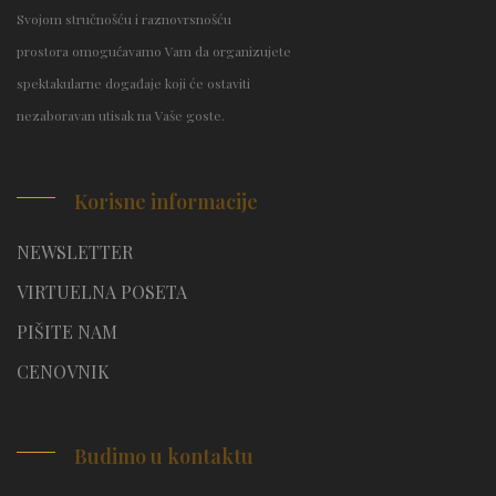
Svojom stručnošću i raznovrsnošću
prostora omogućavamo Vam da organizujete
spektakularne događaje koji će ostaviti
nezaboravan utisak na Vaše goste.
Korisne informacije
NEWSLETTER
VIRTUELNA POSETA
PIŠITE NAM
CENOVNIK
Budimo u kontaktu