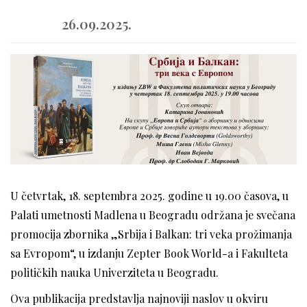
26.09.2025.
U četvrtak, 18. septembra 2025. godine u 19.00 časova, u
Palati umetnosti Madlena u Beogradu održana je svečana
promocija zbornika „Srbija i Balkan: tri veka prožimanja
sa Evropom“, u izdanju Zepter Book World-a i Fakulteta
političkih nauka Univerziteta u Beogradu.
Ova publikacija predstavlja najnoviji naslov u okviru