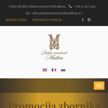
Dobrodošli u Palatu umetnosti Madlena
+381 11 266 1460
office@palataumetnostimadlena.rs
NEWSLETTER
VIRTUELNA POSETA
Promocija zbornika