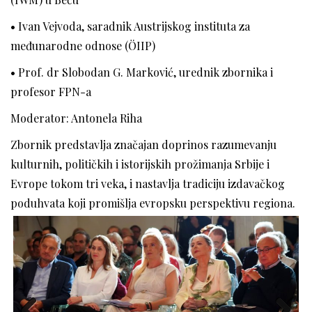
• Ivan Vejvoda, saradnik Austrijskog instituta za
međunarodne odnose (ÖIIP)
• Prof. dr Slobodan G. Marković, urednik zbornika i
profesor FPN-a
Moderator: Antonela Riha
Zbornik predstavlja značajan doprinos razumevanju
kulturnih, političkih i istorijskih prožimanja Srbije i
Evrope tokom tri veka, i nastavlja tradiciju izdavačkog
poduhvata koji promišlja evropsku perspektivu regiona.