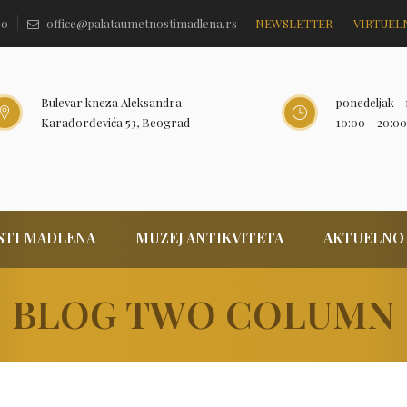
60
office@palataumetnostimadlena.rs
NEWSLETTER
VIRTUEL
Bulevar kneza Aleksandra
ponedeljak - 
Karađorđevića 53, Beograd
10:00 – 20:00
STI MADLENA
MUZEJ ANTIKVITETA
AKTUELNO
BLOG TWO COLUMN