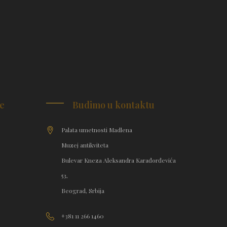
je
Budimo u kontaktu
Palata umetnosti Madlena
Muzej antikviteta
Bulevar Kneza Aleksandra Karađorđevića
53,
Beograd, Srbija
+381 11 266 1460