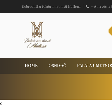
Dobrodošli u Palatu umetnosti Madlena
+381 11 266 14
HOME
OSNIVAČ
PALATA UMETNO
0