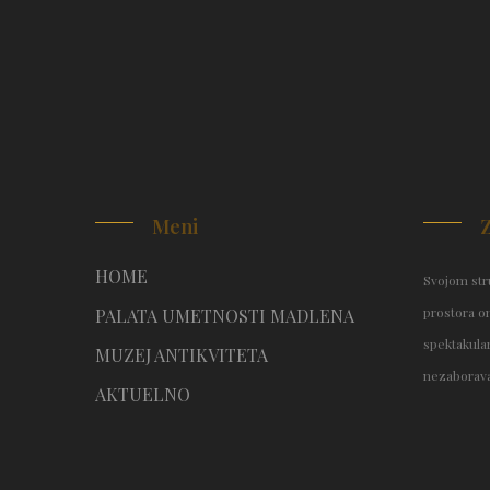
Meni
HOME
Svojom stru
prostora o
PALATA UMETNOSTI MADLENA
spektakular
MUZEJ ANTIKVITETA
nezaborava
AKTUELNO