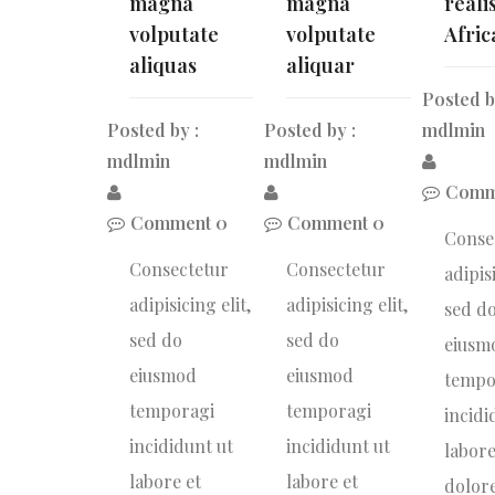
magna
magna
realis
volputate
volputate
Afric
aliquas
aliquar
Posted b
Posted by :
Posted by :
mdlmin
mdlmin
mdlmin
Comm
Comment 0
Comment 0
Conse
Consectetur
Consectetur
adipisi
adipisicing elit,
adipisicing elit,
sed d
sed do
sed do
eiusm
eiusmod
eiusmod
tempo
temporagi
temporagi
incidi
incididunt ut
incididunt ut
labore
labore et
labore et
dolor