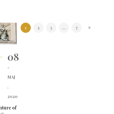
1
2
3
…
7
08
-
МАЈ
,
2020
nture of