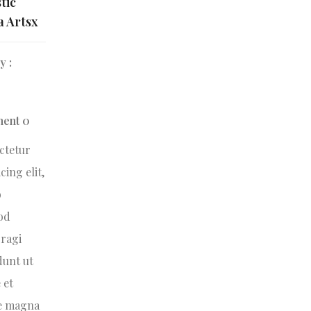
tic
a Artsx
y :
ent 0
ctetur
cing elit,
o
od
ragi
dunt ut
 et
e magna