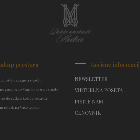
Zakup prostora
Korisne informaci
NEWSLETTER
čnošću i raznovrsnošću
mogućavamo Vam da organizujete
VIRTUELNA POSETA
ne događaje koji će ostaviti
PIŠITE NAM
n utisak na Vaše goste.
CENOVNIK