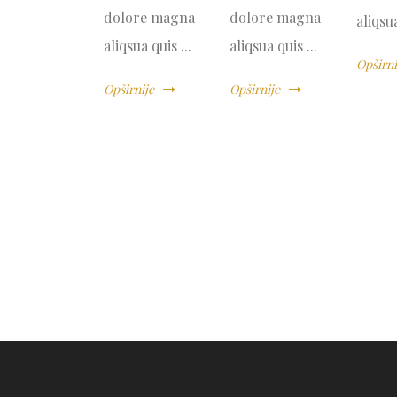
dolore magna
dolore magna
aliqsua
aliqsua quis ...
aliqsua quis ...
Opširn
Opširnije
Opširnije