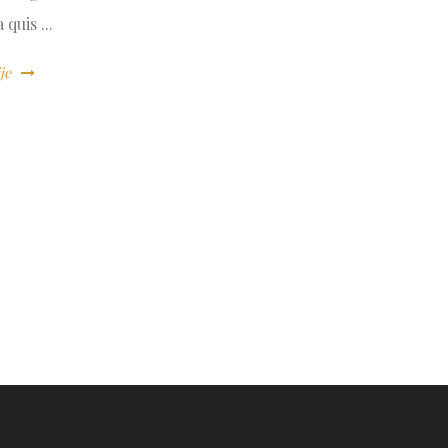
 quis ...
ije