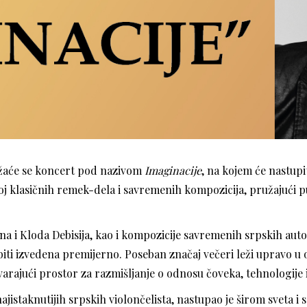
držaće se koncert pod nazivom
Imaginacije
, na kojem će nastupit
lasičnih remek-dela i savremenih kompozicija, pružajući publ
na i Kloda Debisija, kao i kompozicije savremenih srpskih au
iti izvedena premijerno. Poseban značaj večeri leži upravo u
varajući prostor za razmišljanje o odnosu čoveka, tehnologije 
jistaknutijih srpskih violončelista, nastupao je širom sveta i 