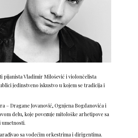
i pijanista Vladimir Milošević i violončelista
ici jedinstveno iskustvo u kojem se tradicija i
tora – Dragane Jovanović, Ognjena Bogdanovića i
 ovom delu, koje povezuje mitološke arhetipove sa
i umetnosti.
sarađivao sa vodećim orkestrima i dirigentima.