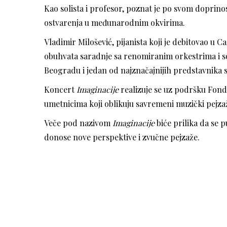
Kao solista i profesor, poznat je po svom dopri
ostvarenja u međunarodnim okvirima.
Vladimir Milošević, pijanista koji je debitovao u
obuhvata saradnje sa renomiranim orkestrima i sol
Beogradu i jedan od najznačajnijih predstavnika s
Koncert
Imaginacije
realizuje se uz podršku Fond
umetnicima koji oblikuju savremeni muzički pejzaž
Veče pod nazivom
Imaginacije
biće prilika da se 
donose nove perspektive i zvučne pejzaže.