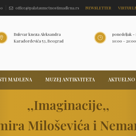
60
office@palataumetnostimadlena.rs
NEWSLETTER
VIRTUEL
Bulevar kneza Aleksandra
ponedeljak - 
Karađorđevića 53, Beograd
10:00 – 20:00
STI MADLENA
MUZEJ ANTIKVITETA
AKTUELNO
‚‚Imaginacije‚‚
mira Miloševića i Nema