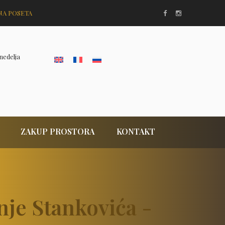
NA POSETA
nedelja
ZAKUP PROSTORA
KONTAKT
nje Stankovića -