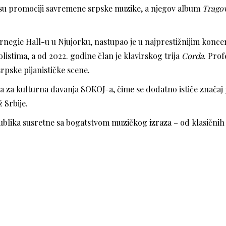
nosu promociji savremene srpske muzike, a njegov album
Trago
 Carnegie Hall-u u Njujorku, nastupao je u najprestižnijim kon
istima, a od 2022. godine član je klavirskog trija
Corda
. Pro
rpske pijanističke scene.
a za kulturna davanja SOKOJ-a, čime se dodatno ističe značaj
 Srbije.
publika susretne sa bogatstvom muzičkog izraza – od klasičn