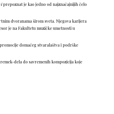
vi
prepoznat je kao jedno od najznačajnijih čelo
certnim dvoranama širom sveta. Njegova karijera
fesor je na Fakultetu muzičke umetnosti u
 promocije domaćeg stvaralaštva i podrške
ih remek-dela do savremenih kompozicija koje