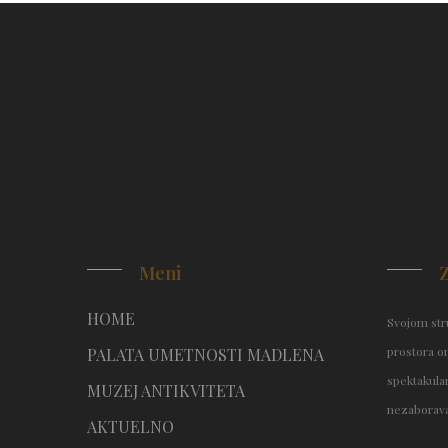
Meni
HOME
Svojom stru
prostora o
PALATA UMETNOSTI MADLENA
spektakular
MUZEJ ANTIKVITETA
nezaborava
AKTUELNO