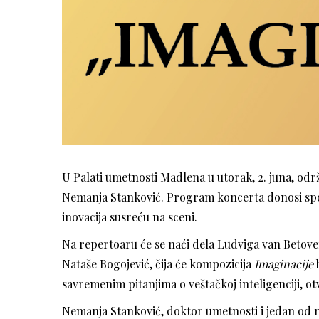
U Palati umetnosti Madlena u utorak, 2. juna, o
Nemanja Stanković. Program koncerta donosi spoj k
inovacija susreću na sceni.
Na repertoaru će se naći dela Ludviga van Betove
Nataše Bogojević, čija će kompozicija
Imaginacije
b
savremenim pitanjima o veštačkoj inteligenciji, ot
Nemanja Stanković, doktor umetnosti i jedan od na