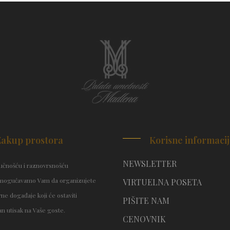
Zakup prostora
Korisne informaci
NEWSLETTER
čnošću i raznovrsnošću
mogućavamo Vam da organizujete
VIRTUELNA POSETA
ne događaje koji će ostaviti
PIŠITE NAM
n utisak na Vaše goste.
CENOVNIK