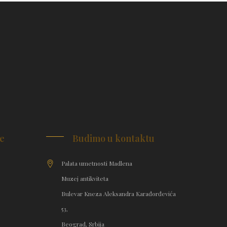
je
Budimo u kontaktu
Palata umetnosti Madlena
Muzej antikviteta
Bulevar Kneza Aleksandra Karađorđevića
53,
Beograd, Srbija