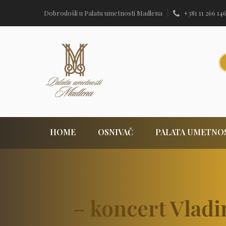
Dobrodošli u Palatu umetnosti Madlena
+381 11 266 14
HOME
OSNIVAČ
PALATA UMETNO
– koncert Vladi