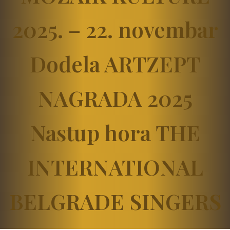
2025. – 22. novembar
Dodela ARTZEPT
NAGRADA 2025
Nastup hora THE
INTERNATIONAL
BELGRADE SINGERS