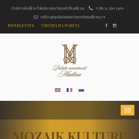
Dobrodošli u Palatu umetnosti Madlena
+381 11 266 1460
office@palataumetnostimadlena.rs
NEWSLETTER
VIRTUELNA POSETA
MOZAIK KULTURE