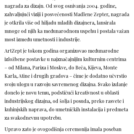
nagrada za dizajn. Od svog osnivanja 2004. godine,
zahvaljujući viziji i posvećenosti Madlene Zepter, nagrada
je otkrila više od hiljadu mladih dizajnera, lansirala
mnoge od njih ka međunarodnom uspehu i postala važan
most između umetnosti i industrije.
ArtZept je tokom godina organizovao međunarodne
izložbene postavke u najznačajnijim kulturnim centrima
– od Milana, Pariza i Moskve, do Beča, Kijeva, Monte
Karla, Atine i drugih gradova – čime je dodatno učvrstio
svoju ulogu u razvoju savremenog dizajna. Svako izdanje
donelo je novu temu, podstičući kreativnost u oblasti
industrijskog dizajna, od šolja i posuda, preko rasvete i
kuhinjskih naprava, do umetničkih instalacija i predmeta
za svakodnevnu upotrebu.
Upravo zato je ovogodišnja ceremonija imala poseban