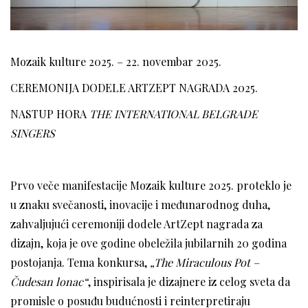
Mozaik kulture 2025. – 22. novembar 2025.
CEREMONIJA DODELE ARTZEPT NAGRADA 2025.
NASTUP HORA
THE INTERNATIONAL BELGRADE
SINGERS
Prvo veče manifestacije Mozaik kulture 2025. proteklo je
u znaku svečanosti, inovacije i međunarodnog duha,
zahvaljujući ceremoniji dodele ArtZept nagrada za
dizajn, koja je ove godine obeležila jubilarnih 20 godina
postojanja. Tema konkursa,
„The Miraculous Pot –
Čudesan lonac“
, inspirisala je dizajnere iz celog sveta da
promisle o posuđu budućnosti i reinterpretiraju