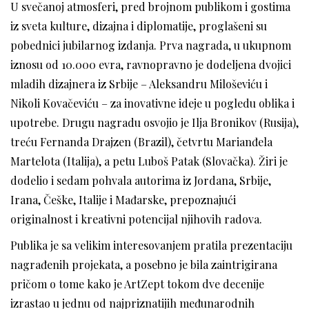
U svečanoj atmosferi, pred brojnom publikom i gostima
iz sveta kulture, dizajna i diplomatije, proglašeni su
pobednici jubilarnog izdanja. Prva nagrada, u ukupnom
iznosu od 10.000 evra, ravnopravno je dodeljena dvojici
mladih dizajnera iz Srbije – Aleksandru Miloševiću i
Nikoli Kovačeviću – za inovativne ideje u pogledu oblika i
upotrebe. Drugu nagradu osvojio je Ilja Bronikov (Rusija),
treću Fernanda Drajzen (Brazil), četvrtu Marianđela
Martelota (Italija), a petu Luboš Patak (Slovačka). Žiri je
dodelio i sedam pohvala autorima iz Jordana, Srbije,
Irana, Češke, Italije i Mađarske, prepoznajući
originalnost i kreativni potencijal njihovih radova.
Publika je sa velikim interesovanjem pratila prezentaciju
nagrađenih projekata, a posebno je bila zaintrigirana
pričom o tome kako je ArtZept tokom dve decenije
izrastao u jednu od najpriznatijih međunarodnih