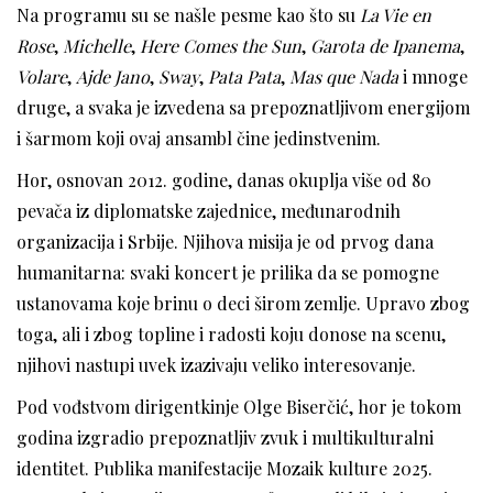
Na programu su se našle pesme kao što su
La Vie en
Rose
,
Michelle
,
Here Comes the Sun
,
Garota de Ipanema
,
Volare
,
Ajde Jano
,
Sway
,
Pata Pata
,
Mas que Nada
i mnoge
druge, a svaka je izvedena sa prepoznatljivom energijom
i šarmom koji ovaj ansambl čine jedinstvenim.
Hor, osnovan 2012. godine, danas okuplja više od 80
pevača iz diplomatske zajednice, međunarodnih
organizacija i Srbije. Njihova misija je od prvog dana
humanitarna: svaki koncert je prilika da se pomogne
ustanovama koje brinu o deci širom zemlje. Upravo zbog
toga, ali i zbog topline i radosti koju donose na scenu,
njihovi nastupi uvek izazivaju veliko interesovanje.
Pod vođstvom dirigentkinje Olge Biserčić, hor je tokom
godina izgradio prepoznatljiv zvuk i multikulturalni
identitet. Publika manifestacije Mozaik kulture 2025.