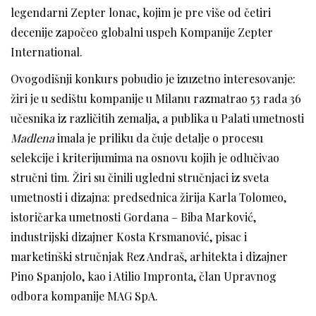
legendarni Zepter lonac, kojim je pre više od četiri
decenije započeo globalni uspeh Kompanije Zepter
International.
Ovogodišnji konkurs pobudio je izuzetno interesovanje:
žiri je u sedištu kompanije u Milanu razmatrao 53 rada 36
učesnika iz različitih zemalja, a publika u Palati umetnosti
Madlena
imala je priliku da čuje detalje o procesu
selekcije i kriterijumima na osnovu kojih je odlučivao
stručni tim. Žiri su činili ugledni stručnjaci iz sveta
umetnosti i dizajna: predsednica žirija Karla Tolomeo,
istoričarka umetnosti Gordana – Biba Marković,
industrijski dizajner Kosta Krsmanović, pisac i
marketinški stručnjak Rez Andraš, arhitekta i dizajner
Pino Spanjolo, kao i Atilio Impronta, član Upravnog
odbora kompanije MAG SpA.