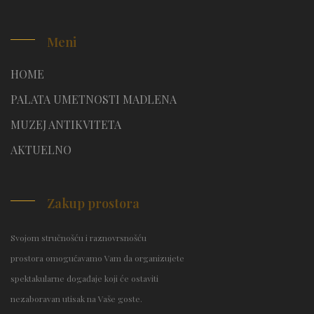
Meni
HOME
PALATA UMETNOSTI MADLENA
MUZEJ ANTIKVITETA
AKTUELNO
Zakup prostora
Svojom stručnošću i raznovrsnošću
prostora omogućavamo Vam da organizujete
spektakularne događaje koji će ostaviti
nezaboravan utisak na Vaše goste.