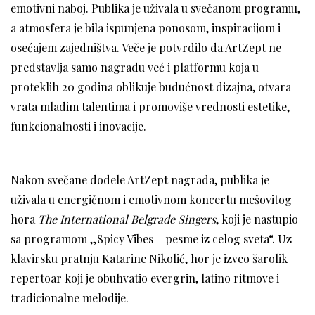
emotivni naboj. Publika je uživala u svečanom programu,
a atmosfera je bila ispunjena ponosom, inspiracijom i
osećajem zajedništva. Veče je potvrdilo da ArtZept ne
predstavlja samo nagradu već i platformu koja u
proteklih 20 godina oblikuje budućnost dizajna, otvara
vrata mladim talentima i promoviše vrednosti estetike,
funkcionalnosti i inovacije.
Nakon svečane dodele ArtZept nagrada, publika je
uživala u energičnom i emotivnom koncertu mešovitog
hora
The International Belgrade Singers
, koji je nastupio
sa programom „Spicy Vibes – pesme iz celog sveta“. Uz
klavirsku pratnju Katarine Nikolić, hor je izveo šarolik
repertoar koji je obuhvatio evergrin, latino ritmove i
tradicionalne melodije.