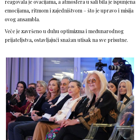
reagovala je ovacijama, a atmosfera u sali bila je ispunjena
emocijama, ritmom i zajedništvom – što je upravo i misija
ovog ansambla.
Veče je završeno u duhu optimizma i međunarodnog
prijateljstva, ostavljajući snažan utisak na sve prisutne.
Previous
Next