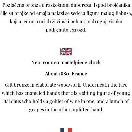
Pozlaćena bronza u raskošnom duborezu. Ispod brojčanika
čije su brojke od emajla nalazi se sedeća figura malog Bahusa,
koji u jednoj ruci drži vinski pehar a u drugoj, visoko
podignutoj, grozd.
Neo-rococo mantelpiece clock
About 1880, France
Gilt bronze in elaborate woodwork. Underneath the face
which has enameled hands there is a sitting figure of young
Bacchus who holds a goblet of wine in one, and a bunch of
grapes in the other, uplifted hand.