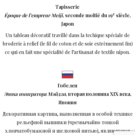
Tapisserie
e
Époque de l’empreur Meiji
, seconde moitié du 19
siècle,
Japon
Un tableau décoratif travillé dans la techique spéciale de
broderie à relief (le fil de coton et de soie extrèmement fin)
ce qui en fait une spécialité de l’artisanat de textile nipon.
Гобелен
Эпоха императора Мэйдзи
,
вторая половина
XIX
века
,
Япония
Декоративная картина, выполненная в особой технике
рельефной вышивки (чрезвычайно тонкой
хлопчатобумажной и шелковой нитью), являющаяся