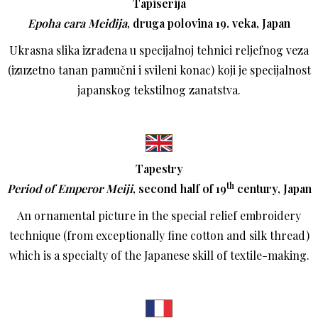
Tapiserija
Epoha cara Meiđija
, druga polovina 19. veka, Japan
Ukrasna slika izrađena u specijalnoj tehnici reljefnog veza
(izuzetno tanan pamučni i svileni konac) koji je specijalnost
japanskog tekstilnog zanatstva.
Tapestry
th
Period of Emperor Meiji
, second half of 19
century, Japan
An ornamental picture in the special relief embroidery
technique (from exceptionally fine cotton and silk thread)
which is a specialty of the Japanese skill of textile-making.