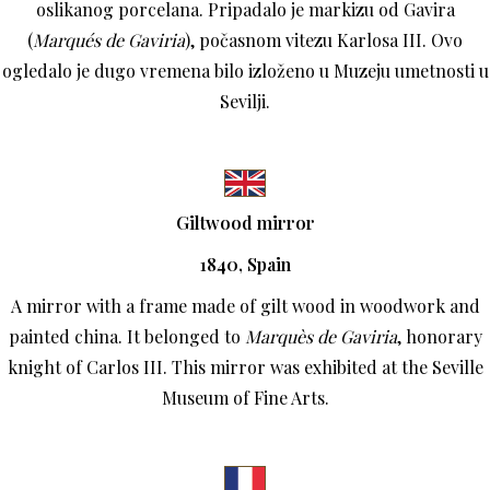
oslikanog porcelana. Pripadalo je markizu od Gavira
(
Marqués de Gaviria
), počasnom vitezu Karlosa III. Ovo
ogledalo je dugo vremena bilo izloženo u Muzeju umetnosti u
Sevilji.
Giltwood mirror
1840, Spain
A mirror with a frame made of gilt wood in woodwork and
painted china. It belonged to
Marquès de Gaviria
, honorary
knight of Carlos III. This mirror was exhibited at the Seville
Museum of Fine Arts.