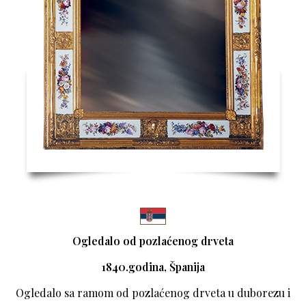
Ogledalo od pozlaćenog drveta
1840.godina, Španija
Ogledalo sa ramom od pozlaćenog drveta u duborezu i