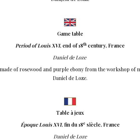
Game table
th
Period of Louis XVI
, end of 18
century, France
Daniel de Loze
 made of rosewood and purple ebony from the workshop of m
Daniel de Loze.
Table à jeux
e
Époque Louis XVI
, fin du 18
siècle, France
Daniel de Loze