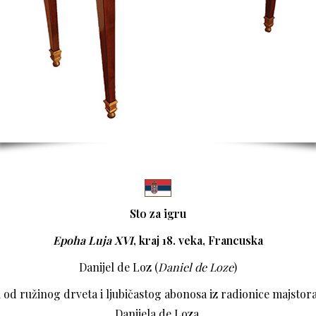
Sto za igru
Epoha Luja XVI
, kraj 18. veka, Francuska
Danijel de Loz (
Daniel de Loze
)
u od ružinog drveta i ljubičastog abonosa iz radionice majsto
Danijela de Loza.