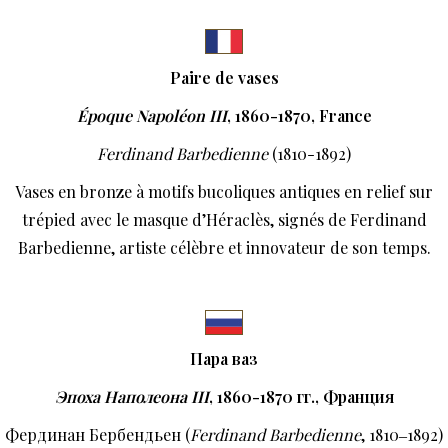
Paire de vases
Époque Napoléon III
, 1860-1870, France
Ferdinand Barbedienne
(1810-1892)
Vases en bronze à motifs bucoliques antiques en relief sur
trépied avec le masque d’Héraclès, signés de Ferdinand
Barbedienne, artiste célèbre et innovateur de son temps.
Пара ваз
Эпоха Наполеона
III
, 1860-1870
гг
.
,
Франция
Фердинан Бербендьен (
Ferdinand Barbedienne
, 1810‒1892)