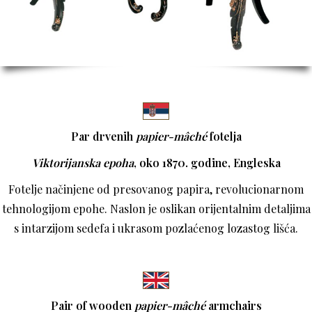
Par drvenih
papier-mâché
fotelja
Viktorijanska epoha
, oko 1870. godine, Engleska
Fotelje načinjene od presovanog papira, revolucionarnom
tehnologijom epohe. Naslon je oslikan orijentalnim detaljima
s intarzijom sedefa i ukrasom pozlaćenog lozastog lišća.
Pair of wooden
papier-mâché
armchairs