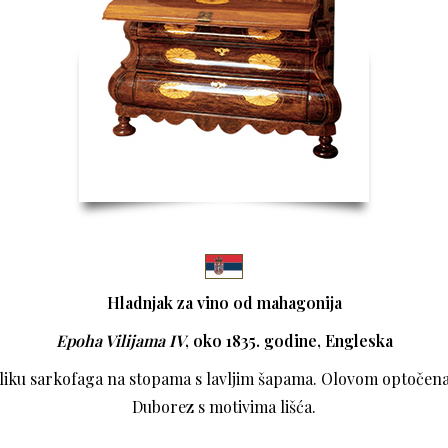
Hladnjak za vino od mahagonija
Epoha Vilijama IV
, oko 1835. godine, Engleska
liku sarkofaga na stopama s lavljim šapama. Olovom optočena
Duborez s motivima lišća.