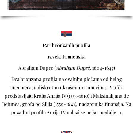
Par bronzanih profila
17.vek, Francuska
Abraham Dupre (
Abraham Duprè
, 1604-1647)
Dva bronzana profila na ovalnim pločama od belog
mermera, u diskretno ukrašenim ramovima. Profili
predstavljaju kralja Anrija IV (1553-1610) i Maksimilijana de
Betunea, grofa od Silija (1559-1641), nadzornika finansija. Na
pozadini profila Anrija IV nalazi se pečat medaljera.