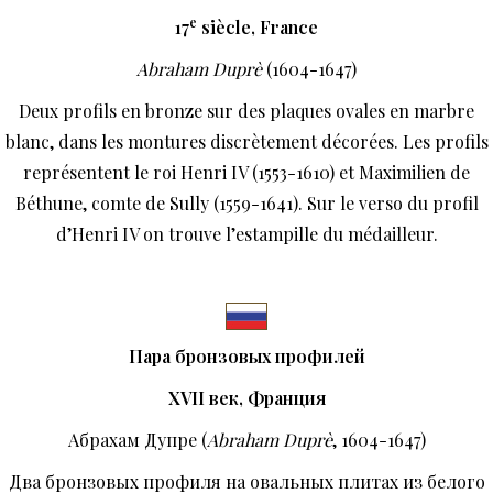
e
17
siècle, France
Abraham Duprè
(1604-1647)
Deux profils en bronze sur des plaques ovales en marbre
blanc, dans les montures discrètement décorées. Les profils
représentent le roi Henri IV (1553-1610) et Maximilien de
Béthune, comte de Sully (1559-1641). Sur le verso du profil
d’Henri IV on trouve l’estampille du médailleur.
Пара бронзовых профилей
XVII
век, Франция
Абрахам Дупре (
Abraham
Dupr
è
, 1604-1647)
Два бронзовых профиля на овальных плитах из белого