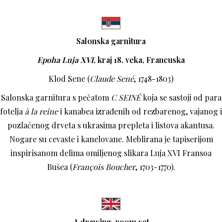
Salonska garnitura
Epoha Luja XVI
,
kraj 18. veka, Francuska
Klod Sene (
Claude Sené
, 1748-1803)
Salonska garnitura s pečatom
C SEINÉ
koja se sastoji od para
fotelja
à la reine
i kanabea izrađenih od rezbarenog, vajanog i
pozlaćenog drveta s ukrasima prepleta i listova akantusa.
Nogare su cevaste i kanelovane. Meblirana je tapiserijom
inspirisanom delima omiljenog slikara Luja XVI Fransoa
Bušea (
François Boucher
, 1703-1770).
A drawing-room set