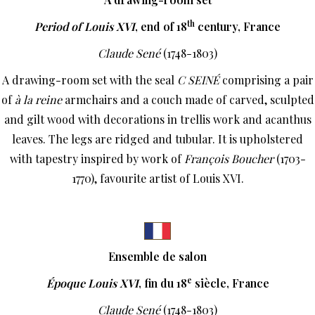
th
Period of Louis XVI
,
end of 18
century, France
Claude Sené
(1748-1803)
A drawing-room set with the seal
C SEIN
É
comprising a pair
of
à la reine
armchairs and a couch made of carved, sculpted
and gilt wood with decorations in trellis work and acanthus
leaves. The legs are ridged and tubular. It is upholstered
with tapestry inspired by work of
François Boucher
(1703-
1770), favourite artist of Louis XVI.
Ensemble de salon
e
Époque Louis XVI
, fin du 18
siècle, France
Claude Sené
(1748-1803)