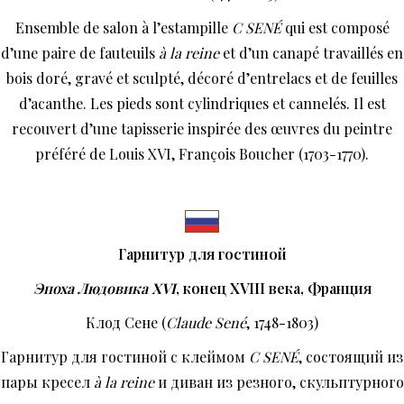
Ensemble de salon à l’estampille
C SENÉ
qui est composé
d’une paire de fauteuils
à la reine
et d’un canapé travaillés en
bois doré, gravé et sculpté, décoré d’entrelacs et de feuilles
d’acanthe. Les pieds sont cylindriques et cannelés. Il est
recouvert d’une tapisserie inspirée des œuvres du peintre
préféré de Louis XVI, François Boucher (1703-1770).
Гарнитур для гостиной
Эпоха Людовика
XVI
, конец
XVIII
века, Франция
Клод Сене (
Claude
Sen
é
, 1748-1803)
Гарнитур для гостиной с клеймом
C
SEN
É
, состоящий из
пары кресел
à
la
reine
и диван из резного, скульптурного