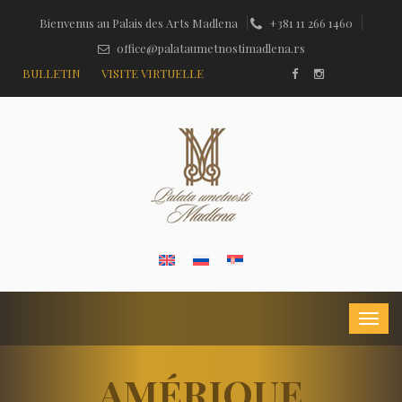
Bienvenus au Palais des Arts Madlena
+381 11 266 1460
office@palataumetnostimadlena.rs
BULLETIN
VISITE VIRTUELLE
AMÉRIQUE