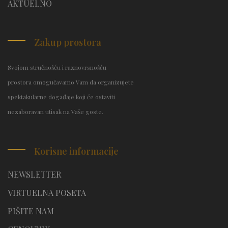
AKTUELNO
Zakup prostora
Svojom stručnošću i raznovrsnošću
prostora omogućavamo Vam da organizujete
spektakularne događaje koji će ostaviti
nezaboravan utisak na Vaše goste.
Korisne informacije
NEWSLETTER
VIRTUELNA POSETA
PIŠITE NAM