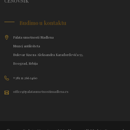
CENOVNIK
Budimo u kontaktu
Palata umetnosti Madlena
Muzej antikviteta
Bulevar Kneza Aleksandra Karađorđevića 53,
Beograd, Srbija
+381 11 266 1460
office@palataumetnostimadlena.rs