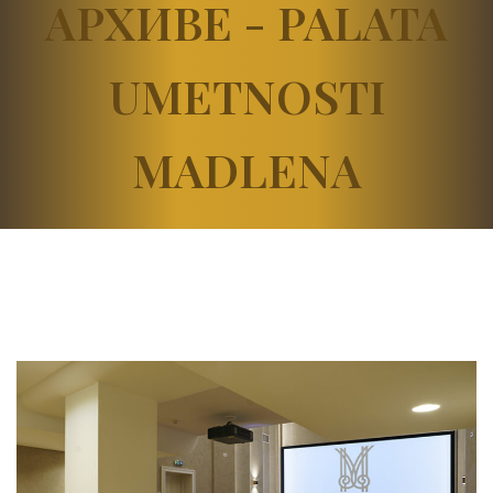
АРХИВЕ - PALATA
UMETNOSTI
MADLENA