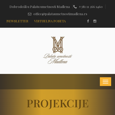
Dobrodošli u Palatu umetnosti Madlena
+381 11 266 1460
office@palataumetnostimadlena.rs
NEWSLETTER
VIRTUELNA POSETA
PROJEKCIJE