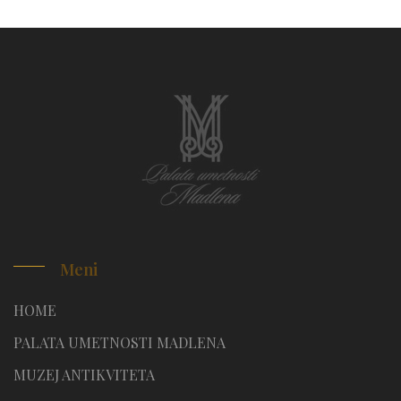
Meni
HOME
PALATA UMETNOSTI MADLENA
MUZEJ ANTIKVITETA